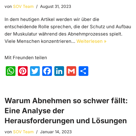
von
SOV Team
August 31, 2023
In dem heutigen Artikel werden wir über die
entscheidende Rolle sprechen, die der Schutz und Aufbau
der Muskulatur während des Abnehmprozesses spielt.
Viele Menschen konzentrieren…
Weiterlesen »
Mit Freunden teilen
W
Pi
T
F
Li
G
T
h
nt
w
a
n
m
ei
at
er
itt
c
k
ai
le
s
e
er
e
e
l
n
Warum Abnehmen so schwer fällt:
A
st
b
dI
Eine Analyse der
p
o
n
Herausforderungen und Lösungen
p
o
von
SOV Team
Januar 14, 2023