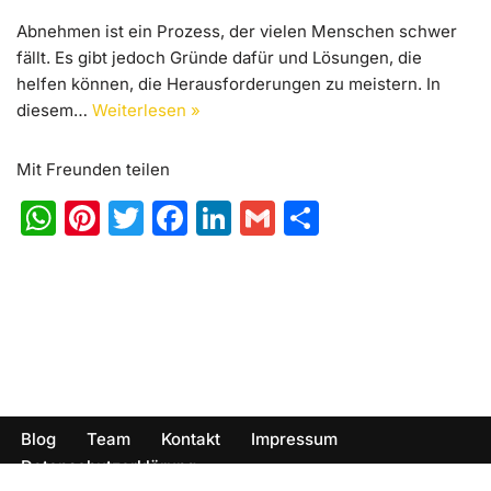
k
Abnehmen ist ein Prozess, der vielen Menschen schwer
fällt. Es gibt jedoch Gründe dafür und Lösungen, die
helfen können, die Herausforderungen zu meistern. In
diesem…
Weiterlesen »
Mit Freunden teilen
W
Pi
T
F
Li
G
T
h
nt
w
a
n
m
ei
at
er
itt
c
k
ai
le
s
e
er
e
e
l
n
A
st
b
dI
p
o
n
p
o
Blog
Team
Kontakt
Impressum
k
Datenschutzerklärung